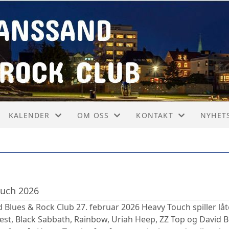
KALENDER
OM OSS
KONTAKT
NYHET
KALENDER
ARRANGEMENTER
KONTAKT
NYHET
LISTE
VEDTEKTER
STYRET
ouch 2026
Blues & Rock Club 27. februar 2026 Heavy Touch spiller låte
iest, Black Sabbath, Rainbow, Uriah Heep, ZZ Top og David B