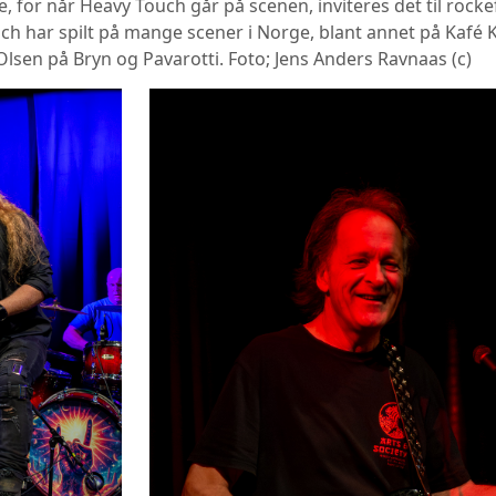
, for når Heavy Touch går på scenen, inviteres det til rock
ch har spilt på mange scener i Norge, blant annet på Kafé K
 Olsen på Bryn og Pavarotti. Foto; Jens Anders Ravnaas (c)