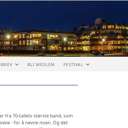
SBREV
BLI MEDLEM
FESTIVAL
SBREV
CHRISTIANSSAND BLUESFEST
r fra 70-tallets største band, som
owie - for å nevne noen. Og det