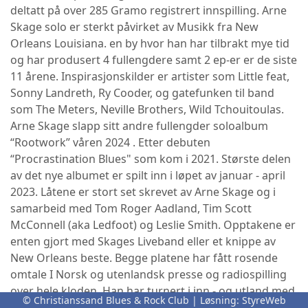
deltatt på over 285 Gramo registrert innspilling. Arne
Skage solo er sterkt påvirket av Musikk fra New
Orleans Louisiana. en by hvor han har tilbrakt mye tid
og har produsert 4 fullengdere samt 2 ep-er er de siste
11 årene. Inspirasjonskilder er artister som Little feat,
Sonny Landreth, Ry Cooder, og gatefunken til band
som The Meters, Neville Brothers, Wild Tchouitoulas.
Arne Skage slapp sitt andre fullengder soloalbum
“Rootwork” våren 2024 . Etter debuten
“Procrastination Blues" som kom i 2021. Største delen
av det nye albumet er spilt inn i løpet av januar - april
2023. Låtene er stort set skrevet av Arne Skage og i
samarbeid med Tom Roger Aadland, Tim Scott
McConnell (aka Ledfoot) og Leslie Smith. Opptakene er
enten gjort med Skages Liveband eller et knippe av
New Orleans beste. Begge platene har fått rosende
omtale I Norsk og utenlandsk presse og radiospilling
over hele kloden. Han har turnert i inn - og utland med
© Christianssand Blues & Rock Club | Løsning:
StyreWeb
sitt band The Procrastinators. Arne Skage; sang,