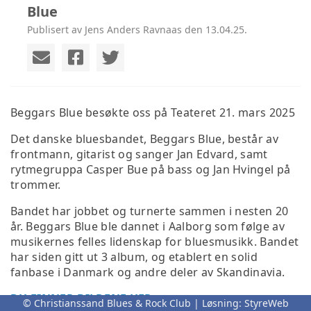
Blue
Publisert av Jens Anders Ravnaas den 13.04.25.
Beggars Blue besøkte oss på Teateret 21. mars 2025
Det danske bluesbandet, Beggars Blue, består av
frontmann, gitarist og sanger Jan Edvard, samt
rytmegruppa Casper Bue på bass og Jan Hvingel på
trommer.
Bandet har jobbet og turnerte sammen i nesten 20
år. Beggars Blue ble dannet i Aalborg som følge av
musikernes felles lidenskap for bluesmusikk. Bandet
har siden gitt ut 3 album, og etablert en solid
fanbase i Danmark og andre deler av Skandinavia.
DU FINNER BILDENE HER
© Christianssand Blues & Rock Club | Løsning:
StyreWeb