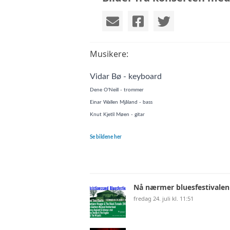
Musikere:
Vidar Bø - keyboard
Dene O'Neill - trommer
Einar Wallen Mjåland - bass
Knut Kjetil Møen - gitar
Se bildene her
Nå nærmer bluesfestivalen
fredag 24. juli kl. 11:51