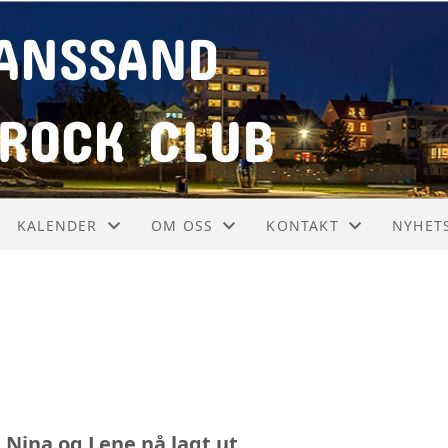
KALENDER
OM OSS
KONTAKT
NYHET
KALENDER
ARRANGEMENTER
KONTAKT
NYHET
LISTE
VEDTEKTER
STYRET
 Nina og Lene nå lagt ut.