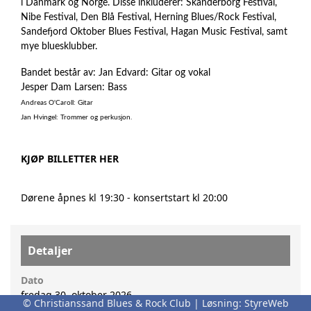
i Danmark og Norge. Disse inkluderer: Skanderborg Festival,
Nibe Festival, Den Blå Festival, Herning Blues/Rock Festival,
Sandefjord Oktober Blues Festival, Hagan Music Festival, samt
mye bluesklubber.
Bandet består av: Jan Edvard: Gitar og vokal
Jesper Dam Larsen: Bass
Andreas O'Caroll: Gitar
Jan Hvingel: Trommer og perkusjon.
KJØP BILLETTER HER
Dørene åpnes kl 19:30 - konsertstart kl 20:00
Detaljer
Dato
fredag 30. oktober 2026
© Christianssand Blues & Rock Club | Løsning:
StyreWeb